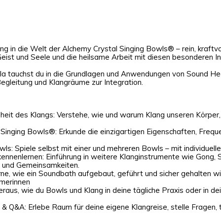
ng in die Welt der Alchemy Crystal Singing Bowls® – rein, kraftvo
Geist und Seele und die heilsame Arbeit mit diesen besonderen I
a tauchst du in die Grundlagen und Anwendungen von Sound Heali
 Begleitung und Klangräume zur Integration.
heit des Klangs: Verstehe, wie und warum Klang unseren Körper,
Singing Bowls®: Erkunde die einzigartigen Eigenschaften, Frequ
wls: Spiele selbst mit einer und mehreren Bowls – mit individuell
kennenlernen: Einführung in weitere Klanginstrumente wie Gong, S
e und Gemeinsamkeiten.
ne, wie ein Soundbath aufgebaut, geführt und sicher gehalten wi
hmerinnen
heraus, wie du Bowls und Klang in deine tägliche Praxis oder in d
 & Q&A: Erlebe Raum für deine eigene Klangreise, stelle Fragen, 