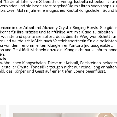
Circle of Life” vom Silberschnurverlag. Isabella ist bekannt für 
zu verbinden und sie begeistert regelmäßig mit ihren Workshops 
bis zwei Mal im Jahr eine magisches Kristallklangschalen Sound Ba
onierin in der Arbeit mit Alchemy Crystal Singing Bowls. Sie gibt 
annt für ihre präzise und feinfühlige Art, mit Klang zu arbeiten.
 wusste und spürte sie sofort, dass dies ihr Weg war. Schritt für
n und wurde schließlich auch Vertriebspartnerin für die beliebten
u von dem renommierten Klanglehrer Yantara Jiro ausgebildet.
n und Reiki lädt Michaela dazu ein, Klang nicht nur zu hören, sond
en.
wls
wöhnlichen Klangschalen. Diese mit Kristall, Edelsteinen, selte
rsteller Crystal Tones®) erzeugen nicht nur reine, lang anhal
eld, das Körper und Geist auf einer tiefen Ebene beeinflusst.