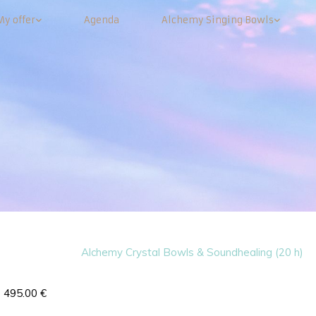
My offer
Agenda
Alchemy Singing Bowls
Alchemy Crystal Bowls & Soundhealing (20 h)
e 495.00 €